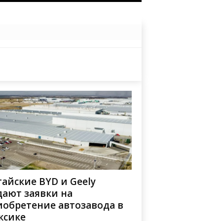
айские BYD и Geely
дают заявки на
иобретение автозавода в
ксике