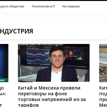
ура и общество
Технологии и IT
На главную
НДУСТРИЯ
до
Китай и Мексика провели
Кит
ы»:
переговоры на фоне
по
торговых напряжений из-за
пр
т
тарифов
Ме