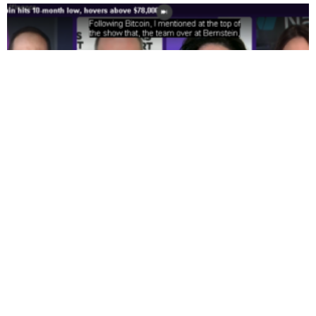
Вошел ли Биткойн в затяжной медвежий
рынок? Питер Шифф критикует падение...