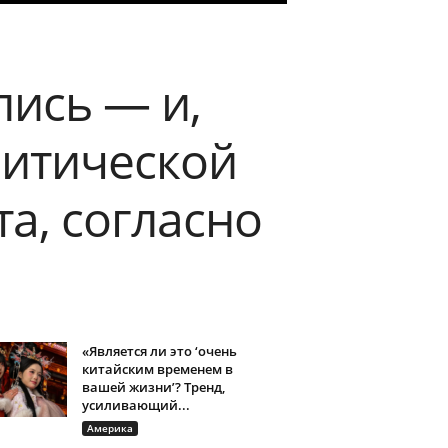
ись — и,
ритической
а, согласно
«Является ли это ‘очень
китайским временем в
вашей жизни’? Тренд,
усиливающий...
Америка