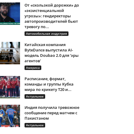
От «скользкой дорожки» до
«экзистенциальной
угрозы»: гендиректоры
автопроизводителей бьют
тревогу по...
Автомобильная индустрия
Китайская компания
ByteDance выпустила AI-
модель Doubao 2.0 для ‘эры
агентов’
Америка
Расписание, формат,
команды и группы Кубка
мира по крикету T20 и...
Актуальное
Индия получила тревожное
сообщение перед матчем с
Пакистаном
Актуальное