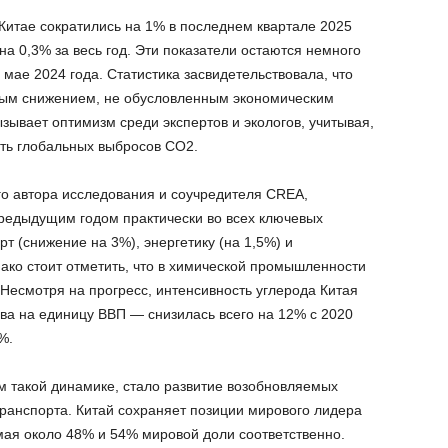
Китае сократились на 1% в последнем квартале 2025
 на 0,3% за весь год. Эти показатели остаются немного
 мае 2024 года. Статистика засвидетельствовала, что
ным снижением, не обусловленным экономическим
ызывает оптимизм среди экспертов и экологов, учитывая,
еть глобальных выбросов CO2.
о автора исследования и соучредителя CREA,
редыдущим годом практически во всех ключевых
рт (снижение на 3%), энергетику (на 1,5%) и
ако стоит отметить, что в химической промышленности
Несмотря на прогресс, интенсивность углерода Китая
ва на единицу ВВП — снизилась всего на 12% с 2020
%.
 такой динамике, стало развитие возобновляемых
транспорта. Китай сохраняет позиции мирового лидера
имая около 48% и 54% мировой доли соответственно.