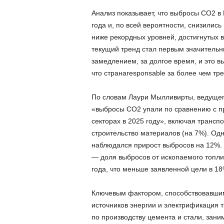
Анализ показывает, что выбросы CO2 в 
года и, по всей вероятности, снизились
ниже рекордных уровней, достигнутых в
текущий тренд стал первым значитель
замедлением, за долгое время, и это в
что странаresponsable за более чем тр
По словам Лаури Мылливирты, ведущег
«выбросы CO2 упали по сравнению с п
секторах в 2025 году», включая транспо
строительство материалов (на 7%). Одн
наблюдался прирост выбросов на 12%. 
— доля выбросов от ископаемого топли
года, что меньше заявленной цели в 18
Ключевым фактором, способствовавшим
источников энергии и электрификация 
по производству цемента и стали, зан