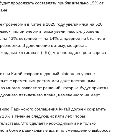
будут продолжать составлять приблизительно 15% от
ане.
ектроэнергии в Китае в 2025 году увеличился на 520
 рынок чистой энергии также увеличивался, уровень
 на 43%, ветряной — на 14%, а ядерной на 8%, что в
роэнергии. В дополнение к этому, мощность
кордные 75 гигаватт (ГВт), что опередило рост спроса
ет ли Китай сохранить данный plateau на уровне
уться с временным ростом или даже постоянным
 во многом зависят от решений, которые будут приняты
едующего пятилетнего плана, намеченного на март.
ению Парижского соглашения Китай должен сократить
 23% в течение следующих пяти лет, чтобы
ельствам. Это сделает необходимыми не только
, но и более радикальные шаги по уменьшению выбросов