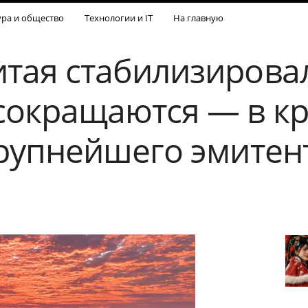
ура и общество
Технологии и IT
На главную
тая стабилизировал
сокращаются — в к
крупнейшего эмитент