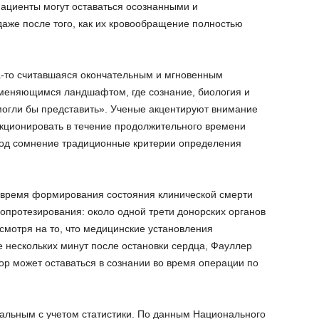
 пациенты могут оставаться осознанными и
аже после того, как их кровообращение полностью
а-то считавшаяся окончательным и мгновенным
зменяющимся ландшафтом, где сознание, биология и
могли бы представить». Ученые акцентируют внимание
нкционировать в течение продолжительного времени
 под сомнение традиционные критерии определения
о время формирования состояния клинической смерти
опротезирования: около одной трети донорских органов
смотря на то, что медицинские установления
е нескольких минут после остановки сердца, Фауллер
нор может оставаться в сознании во время операции по
уальным с учетом статистики. По данным Национального