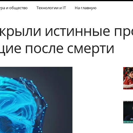
ура и общество
Технологии и IT
На главную
крыли истинные пр
ие после смерти