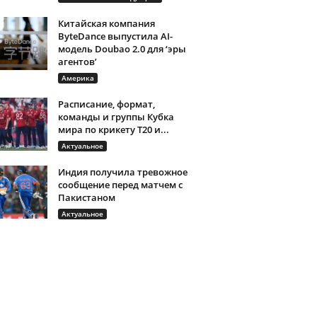
Китайская компания
ByteDance выпустила AI-
модель Doubao 2.0 для ‘эры
агентов’
Америка
Расписание, формат,
команды и группы Кубка
мира по крикету T20 и...
Актуальное
Индия получила тревожное
сообщение перед матчем с
Пакистаном
Актуальное